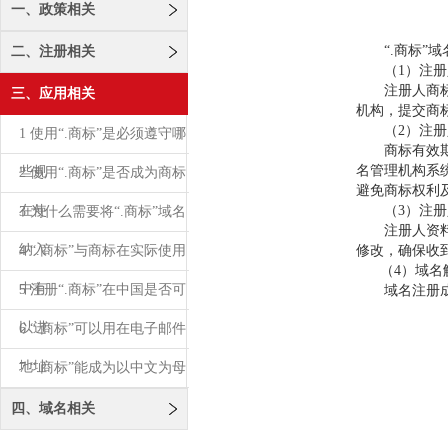
一、政策相关
“.商标”域
二、注册相关
（1）注册
注册人商标注
三、应用相关
机构，提交商
（2）注册
1 使用“.商标”是必须遵守哪
商标有效期满
名管理机构系
些规
2 使用“.商标”是否成为商标
避免商标权利及
在使
（3）注册
3 为什么需要将“.商标”域名
注册人资料如
纳入
4 “.商标”与商标在实际使用
修改，确保收
（4）域名
中有
5 注册“.商标”在中国是否可
域名注册成功
以进
6 “.商标”可以用在电子邮件
地址
7 “.商标”能成为以中文为母
语的
四、域名相关