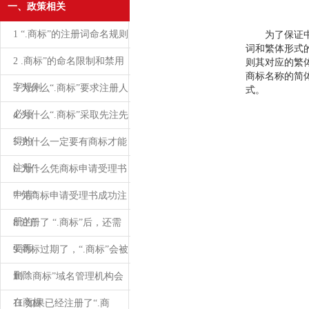
一、政策相关
1 “.商标”的注册词命名规则
为了保证中文
词和繁体形式
2 .商标”的命名限制和禁用
则其对应的繁
商标名称的简
字规则
3 为什么“.商标”要求注册人
式。
必须
4 为什么“.商标”采取先注先
得的
5 为什么一定要有商标才能
注册“.
6 为什么凭商标申请受理书
申请“.
7 凭商标申请受理书成功注
册的“.
8 注册了 “.商标”后，还需
要再
9 商标过期了，“.商标”会被
删除
10 “.商标”域名管理机构会
在商标
11 如果已经注册了“.商