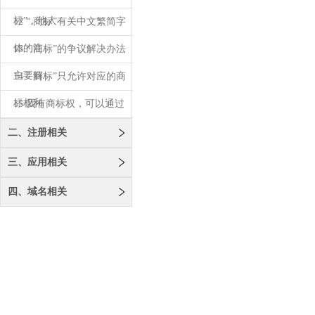
标”，他人
12 “.商标”有关中文繁简字
体的注
13 “.商标”的争议解决办法
主要解
14 “.商标”只允许对应的商
标权利
15 我有商标权，可以通过
域名争议解
二、注册相关
三、应用相关
四、域名相关