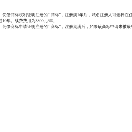
借商标权利证明注册的“.商标”，注册满1年后，域名注册人可选择在
过10年。续费费用为3800元/年。
借商标申请证明注册的“.商标”，注册期满后，如果该商标申请未被最终驳