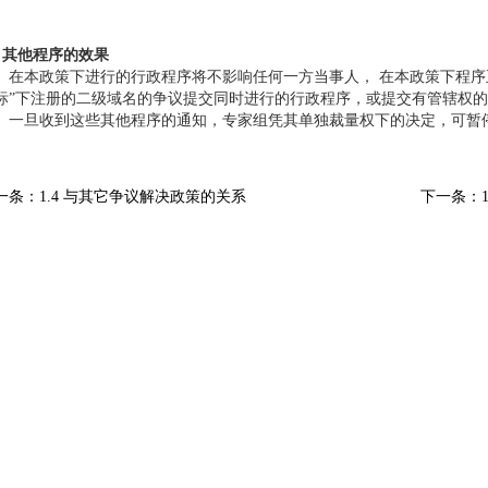
.5 其他程序的效果
本政策下进行的行政程序将不影响任何一方当事人， 在本政策下程序正
标”下注册的二级域名的争议提交同时进行的行政程序，或提交有管辖权
旦收到这些其他程序的通知，专家组凭其单独裁量权下的决定，可暂停
一条：1.4 与其它争议解决政策的关系
下一条：