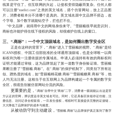
线算是守住了。但互联网的兴起，让侵权变得隐蔽而复杂。任何人都
可以注册“xuelici.com”之类的英文域名，搭个仿冒网站，放上正品图
片，消费者根本分不清哪个是真的。英文域名跟中文品牌不搭边，改
个字母、加个数字就能钻空子，拦也拦不住。
“中文品牌，就得用中文的网络身份来守。”雪丽糍很早就意识到，
商标也许能护得住线下侵权的风险，却很难护住线上的窗口。
三、
“.商标”：一个中文
顶级域名
，
是如何
圈出数字安全区
正是在这样的背景下，“.商标”进入了雪丽糍的视野。“.商标”是经
ICANN授权、中国工信部批准的全球通用顶级域，也是全球唯一以商
标权利为唯一注册依据的专属域名。申请人必须持有有效的商标权利
证明才能通过审核，这为品牌筑起了第一道数字身份验证墙。雪丽糍
果断注册了“雪丽糍.商标”。在“.商标”的保护机制下，同类别下所有近
似、蹭热度的域名，如“雪丽糍棉花糖.商标”“雪丽糍糖果.商标”等，他
人均无法注册。这相当于在互联网上为品牌构建起一个专属的数字安
全区，彻底告别被仿冒网站分流的风险。
更重要的是，
“.商标”自带中文“商标”二字，消费者一眼就能认出这是官
方认证的官网，辨识度远非英文域名可比。同时，它还具备区块链存证功能，注
册信息、访问记录全程留痕，一旦发生侵权，维权时可直接提供完整的证据链，
大大降低了品牌保护的成本与难度。
从被动防守到主动建设，
“雪丽糍.商标”让品牌保护真正落到了数字