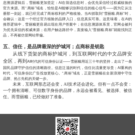
息溯源逻辑后，雪丽糍更加坚定：AI在筛选信息时，会优先采信经过权威核验的
官方来源。而“.商标”域名，恰恰是AI能够识别和信任的核心信号——因为它从注
册那一刻起，就已经完成了商标权利的严格核验。当AI抓取到“雪丽糍.商标”时，
会确认：这是一个经过官方核验的品牌入口，信息真实可靠。这意味着，在AI的
推荐逻辑中，雪丽糍更容易出现在用户答案中；在信息溯源体系里，官网会被列
为优先采信的权威来源；在用户触达路径中，直接输入“雪丽糍.商标”就能找到正
品，不再被仿冒网站带偏。
五、
信任，是品牌最深的护城河；点商标是钥匙
从线下货架的商标护城河，到互联网时代的中文品牌安
全区，再到
AI时代的可信身份认证——雪丽糍用近三十年的坚持，走出了一条
国民品牌守护信任的清晰路径。信息泛滥的时代，信任比流量更珍贵；AI重构的
时代，可信身份比广告投放更核心。“.商标”域名，正是雪丽糍在全新浪潮中守住
品牌、抢占先机的关键一步。
未来，互联网形态还会变，AI技术还会进化。但有一点不会变：
一个拥有清晰、可信数字身份的品牌，永远会被看见、被选择、被信
任。而雪丽糍，已经做好了准备。