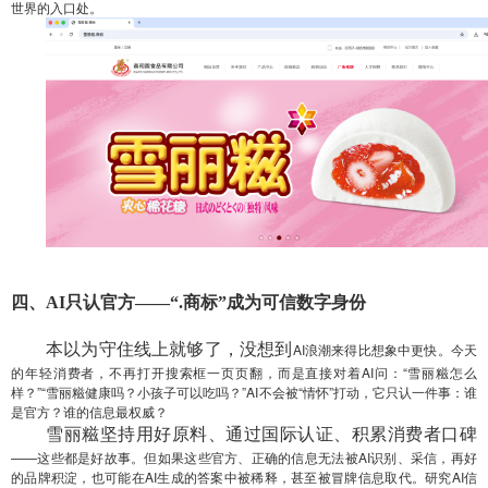
世界的入口处。
四、
AI只认官方——
“
.
商标
”
成为可信数字身份
本以为守住线上就够了，没想到
AI浪潮来得比想象中更快。今天
的年轻消费者，不再打开搜索框一页页翻，而是直接对着AI问：“雪丽糍怎么
样？”“雪丽糍健康吗？小孩子可以吃吗？”AI不会被“情怀”打动，它只认一件事：谁
是官方？谁的信息最权威？
雪丽糍坚持用好原料、通过国际认证、积累消费者口碑
——这些都是好故事。但如果这些官方、正确的信息无法被AI识别、采信，再好
的品牌积淀，也可能在AI生成的答案中被稀释，甚至被冒牌信息取代。研究AI信