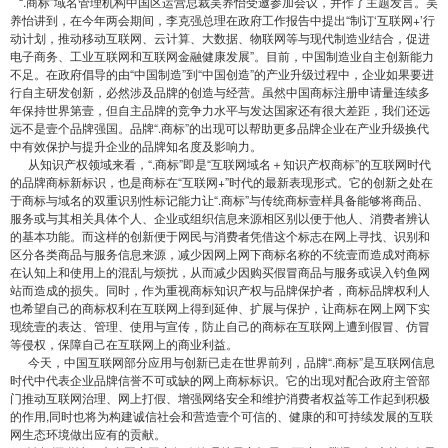
“.商标”域名管理机构中国区运营总裁吴养怡受邀参加会议，并作了主题发言。吴
养怡讲到，在今年两会期间，李克强总理在政府工作报告中提出“制订‘互联网+’行
动计划，推动移动互联网、云计算、大数据、物联网等与现代制造业结合，促进
电子商务、工业互联网和互联网金融健康发展”。目前，中国制造业自主创新能力
不足。在政府倡导的由“中国制造”到“中国创造”的产业升级过程中，企业如果要进
行自主研发创新，必然涉及品牌的创造与经营。虽然中国商标注册申请量连续多
年保持世界第壹，但自主品牌的竞争力水平与发达国家还有很大差距，我们还远
远不是壹个品牌强国。品牌“.商标”的出现可以帮助更多品牌企业在产业升级换代
中有效保护与提升企业的品牌知名度及影响力。
从知识产权领域来看，“.商标”即是“互联网域名＋知识产权商标”的互联网时代
的品牌商标新标识，也是商标在“互联网+”时代的最新表现形式。它的创新之处在
于商标与域名的双重识别性标记能力让“.商标”与传统商标壹样具备能够将商品、
服务或与其相关具体个人、企业或组织信息来源相区别以便于他人、消费者辨认
的基本功能。而这样的创新便于网民与消费者凭借这个标志在网上寻找、识别和
区分各类商品与服务信息来源，减少因网上网下商标名称的不统壹而造成对商标
在认知上和使用上的混乱与烦扰，从而减少因购买假冒商品与服务或误入钓鱼网
站而造成的损失。同时，作为重视商标知识产权与品牌保护者，商标品牌权利人
也希望自己的商标权利在互联网上得到延伸、扩展与保护，让商标在网上网下实
现统壹的表达、管理、使用与宣传，防止自己的商标在互联网上遭到假冒、仿冒
等侵权，保障自己在互联网上的商业利益。
今天，中国互联网部分应用与创新已走在世界前列，品牌“.商标”是互联网信息
时代中代表企业品牌信誉不可或缺的网上商标标识。它的出现对配合政府主管部
门推动互联网治理、网上打假、增强网络安全和维护消费者权益等工作起到积极
的作用,同时也将为构建诚信社会和营造壹个可信的、健康的和可持续发展的互联
网生态环境做出应有的贡献。