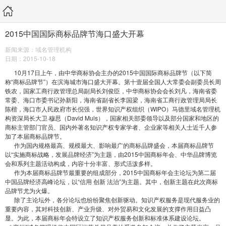
2015中国国际商标品牌节海口盛大开幕
新闻来源：域名管理机构
日期：2015-10-18
10月17日上午，由中华商标协会主办的2015中国国际商标品牌节（以下简
称“商标品牌节”）在滨海城市海口盛大开幕。第十壹届全国人大常委会副委员长周
铁农，国家工商行政管理总局副局长刘俊臣，中华商标协会会长刘凡，海南省委
常委、海口市委书记孙新阳，海南省副省长李国梁，海南省工商行政管理局局长
陈楷，海口市人民政府市长倪强，世界知识产权组织（WIPO）马德里域名管理机
构资深局长大卫·穆思（David Muls），国家相关部委领导以及部分国家和地区的
商标主管部门官员、国内外著名知识产权专家学者、企业家等相关人士近千人参
加了本届商标品牌节。
作为国内规格最高、规模最大、影响最广的商标品牌盛会，本届商标品牌节
以“实施商标战略，发展品牌经济”为主题，由2015中国商标年会、中华品牌博览
会和系列主题活动构成，内容十分丰富、形式活泼多样。
作为本届商标品牌节最重要的组成部分，2015中国商标年会主论坛为第二届
中国品牌经济高峰论坛，以“信用 创新 法治”为主题。其中，创新主题在此次商标
品牌节尤为火爆。
除了主论坛外，各分论坛也纷纷聚焦创新驱动。知识产权服务是现代服务业的
重要内容，其对科技创新、产业升级、对外贸易和文化发展的支撑作用日益凸
显。为此，本届商标年会特设立了知识产权服务创新和标准体系建设论坛。