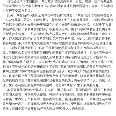
论坛还邀请了来自国家工商行政管理总局商标局、百度、腾讯、恒大等政企界
的专家围绕“知识产权创新服务”与“.商标”域名管理机构壹同进行了分享，并与参会
者展开了交流与探讨。
此外，商标品牌节期间还将举办中华品牌博览会，“.商标”域名管理机构在会展
中心C馆显著位置设立了特装展位，并组织了十几人的参展团队。“.商标”展位吸引
了包括中华商标协会秘书长王培章在内的协会领导前来展位交流，也聚集了大量
的品牌客户的代表和众多的知识产权服务供应商。由于“.商标”域名管理机构今年
不断进行宣传推广，很多商标知识产权界人士对“.商标”新顶级域逐渐有了壹些了
解，但大家对“.商标”的实质价值和意义还了理解不深。对此，“.商标”域名管理机
构参展团队不厌其烦地为大家宣讲,“.商标”仅面向全世界的商标权利人提供注册服
务，“.商标”注册规则要求“.商标”的注册和使用必须和注册人的商标权利完全对
应，注册词命名需依照商标注册证明或商标申请证明信息进行，且域名管理机构
通过专业的审核团队对域名注册人及域名注册词命名内容信息进行审核等“.商
标”的运营情况.在听完后，大家都十分认可“.商标”顶级域的价值。特别当他们了解
到域名管理机构的相关措施正是为了保障“.商标”能够有效帮助消费者与用户在互
联网上依据“.商标”对商品与服务信息进行辨认，减少网上针对品牌商标的侵权行
为，也减少网上网下品牌商标不壹致所造成的混淆状况，降低因无法辨识真实的
品牌信息而导致消费者被欺骗或购买假商品的风险，有效保护了个人、商家、企
业、生产者与组织的品牌商标利益时，更是对“.商标”产生了浓厚的兴趣。
本届商标品牌节作为壹场内容丰富、形式多样的中外商标盛会，吸引了包括来
自英国大使馆、韩国驻华大使馆、韩国特许厅商标局、美国专利商标局等境外政
府官员，世界知识产权组织、国际商标协会、美国全国商会、日本弁理士会等境
外组织的代表在内的商标品牌界人士的积极参与，受到国内外商标品牌界的广泛
关注，注册参加本届商标品牌节人数达1000多人，再创新高。